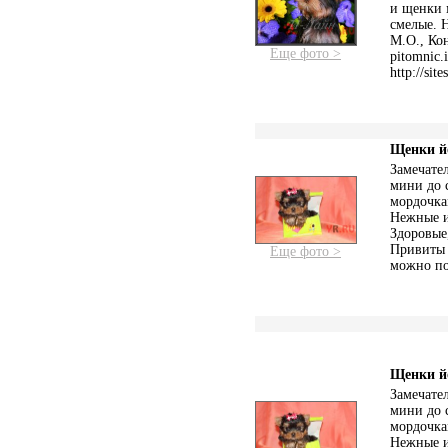
и щенки 
смелые. Н
М.О., Кон
Еще фото >
pitomnic.
http://si
Щенки йо
Замечате
мини до 
мордочка
Нежные и
Здоровые
Привиты 
Еще фото >
можно по
Щенки йо
Замечате
мини до 
мордочка
Нежные и