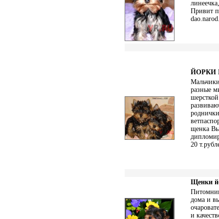
линеечка,
Привит п
dao.narod
ЙОРКИ
Мальчики
разные м
шерсткой
развивают
роднички
ветпаспо
щенка Вы
дипломир
20 т.рубл
Щенки й
Питомник
дома и в
очароват
и качеств