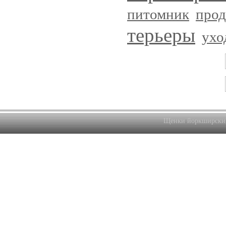
питомник
прод
терьеры
ухо
Щенки йоркширски