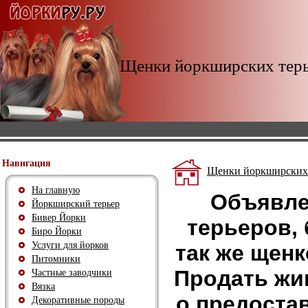
Щенки йоркширских тер
Навигация
Щенки йоркширских 
На главную
Объявле
Йоркширский терьер
Бивер Йорки
терьеров, 
Биро Йорки
Услуги для йорков
так же щен
Питомники
Продать жи
Частные заводчики
Вязка
о предоста
Декоративные породы