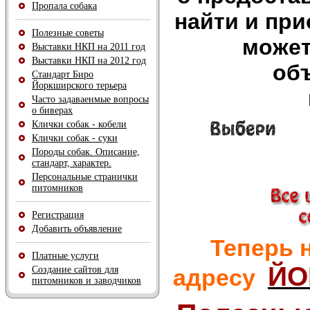
Пропала собака
найти и при
Полезные советы
может
Выставки НКП на 2011 год
Выставки НКП на 2012 год
об
Стандарт Биро
Йоркширcкого терьера
Часто задаваенмые вопросы
о биверах
Клички собак - кобели
Клички собак - суки
Породы собак. Описание,
стандарт, характер.
Персональные странички
питомников
Регистрация
Добавить объявление
Теперь 
Платные услуги
ЙО
адресу
Создание сайтов для
питомников и заводчиков