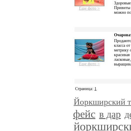
Здоровые
Привиты 
Еще фото >
можно по
Очарова
Продаютс
класса о
метрику 
красивая
ласковые
Еще фото >
выращив
Страница:
1
Йоркширский т
фейс
в дар
д
йоркширски