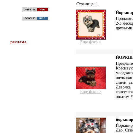
Страница:
1
Йоркшир
Продаютс
2-3 меся
друзьями
Еще фото >
реклама
ЙОРКШИР
Предлага
Красивую
мордочко
шелкови
синей ст
Девочка 
Еще фото >
консульт
опытом !!
йоркшир
Йоркширс
Дао. Ста